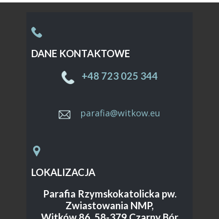
DANE KONTAKTOWE
Sample text. Click to select the text box. Click
again or double click to start editing the text.
+48 ​723 025 344
parafia@witkow.eu
LOKALIZACJA
Parafia Rzymskokatolicka pw.
Zwiastowania NMP,
Witków 86, 58-379 Czarny Bór