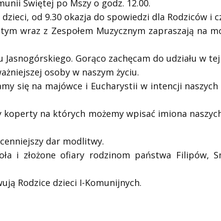
nii Świętej po Mszy o godz. 12.00.
dzieci, od 9.30 okazja do spowiedzi dla Rodziców i 
ym wraz z Zespołem Muzycznym zapraszają na mo
u Jasnogórskiego. Gorąco zachęcam do udziału w tej
ważniejszej osoby w naszym życiu.
y się na majówce i Eucharystii w intencji naszych 
my koperty na których możemy wpisać imiona naszyc
enniejszy dar modlitwy.
oła i złożone ofiary rodzinom państwa Filipów, S
ją Rodzice dzieci I-Komunijnych.