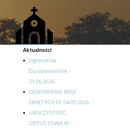
Aktualności
Ogłoszenia
Duszpasterskie -
21.06.2026
ODNOWIENIE MISJI
ŚWIĘTYCH 01-04.03.2026
UROCZYSTOŚĆ
ODPUSTOWA W