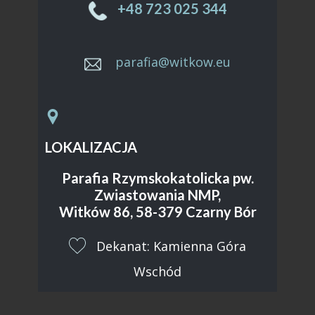
+48 ​723 025 344
parafia@witkow.eu
LOKALIZACJA
Parafia Rzymskokatolicka pw.
Zwiastowania NMP,
Witków 86, 58-379 Czarny Bór
​Dekanat: Kamienna Góra
Wschód