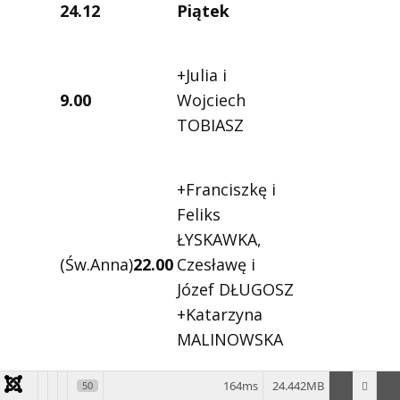
24.12
Piątek
+Julia i
9.00
Wojciech
TOBIASZ
+Franciszkę i
Feliks
ŁYSKAWKA,
(Św.Anna)
22.00
Czesławę i
Józef DŁUGOSZ
+Katarzyna
MALINOWSKA
164ms
24.442MB
50