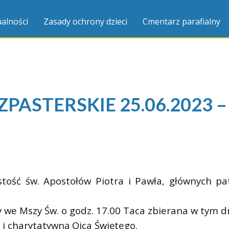
alności
Zasady ochrony dzieci
Cmentarz parafialny
ASTERSKIE 25.06.2023 – 
ość św. Apostołów Piotra i Pawła, głównych patr
we Mszy Św. o godz. 17.00 Taca zbierana w tym dni
ą i charytatywną Ojca Świętego.