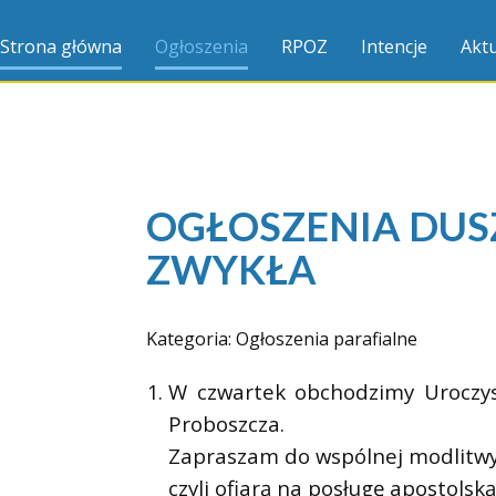
Strona główna
Ogłoszenia
RPOZ
Intencje
Aktu
OGŁOSZENIA DUSZP
ZWYKŁA
Kategoria:
Ogłoszenia parafialne
W czwartek obchodzimy Uroczyst
Proboszcza.
Zapraszam do wspólnej modlitwy 
czyli ofiarą na posługę apostolsk