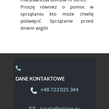
Proszę również o pomoc w
sprzątaniu kto może chwilę
poświęcić. Sprzątanie przed
dniem wigilii
DANE KONTAKTOWE
Sample text. Click to select the text box. Click
again or double click to start editing the text.
+48 ​723 025 344
parafia@witkow.eu