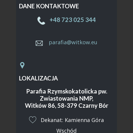
DANE KONTAKTOWE
Sample text. Click to select the text box. Click
again or double click to start editing the text.
+48 ​723 025 344
parafia@witkow.eu
LOKALIZACJA
Parafia Rzymskokatolicka pw.
Zwiastowania NMP,
Witków 86, 58-379 Czarny Bór
​Dekanat: Kamienna Góra
Wschód