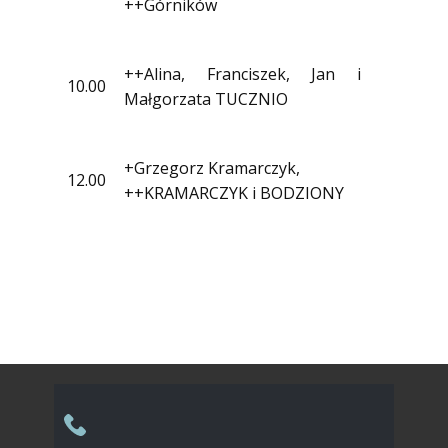
++Górników
++Alina, Franciszek, Jan i
10.00
Małgorzata TUCZNIO
+Grzegorz Kramarczyk,
12.00
++KRAMARCZYK i BODZIONY