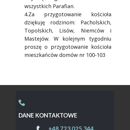
wszystkich Parafian.
4.Za przygotowanie kościoła
dziękuję rodzinom: Pacholskich,
Topolskich, Lisów, Niemców i
Mastejów. W kolejnym tygodniu
proszę o przygotowanie kościoła
mieszkańców domów nr 100-103
DANE KONTAKTOWE
Sample text. Click to select the text box. Click
again or double click to start editing the text.
+48 ​723 025 344