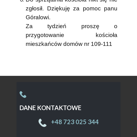
zgłosił. Dziękuję za pomoc panu
Góralowi.
Za tydzień proszę o
przygotowanie kościoła
mieszkańców domów nr 109-111
DANE KONTAKTOWE
Sample text. Click to select the text box. Click
again or double click to start editing the text.
+48 ​723 025 344