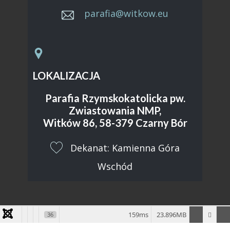
parafia@witkow.eu
LOKALIZACJA
Parafia Rzymskokatolicka pw.
Zwiastowania NMP,
Witków 86, 58-379 Czarny Bór
​Dekanat: Kamienna Góra
Wschód
159ms
23.896MB
36