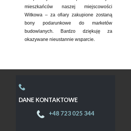
mieszkańców naszej miejscowości
Witkowa – za ofiary zakupione zostaną
bony podarunkowe do marketów
budowlanych. Bardzo dziękuję za
okazywane nieustannie wsparcie.
DANE KONTAKTOWE
Sample text. Click to select the text box. Click
again or double click to start editing the text.
+48 ​723 025 344