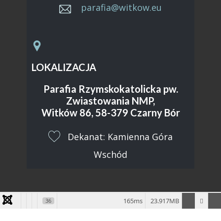
parafia@witkow.eu
LOKALIZACJA
Parafia Rzymskokatolicka pw.
Zwiastowania NMP,
Witków 86, 58-379 Czarny Bór
​Dekanat: Kamienna Góra
Wschód
165ms
23.917MB
36